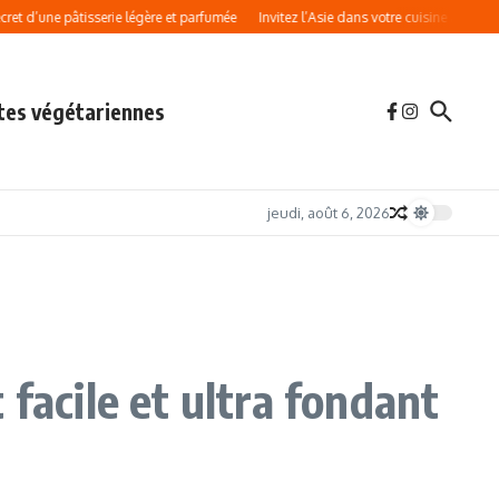
e pâtisserie légère et parfumée
Invitez l’Asie dans votre cuisine avec ces nouilles
tes végétariennes
jeudi, août 6, 2026
facile et ultra fondant