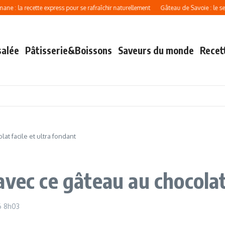
ecette express pour se rafraîchir naturellement
Gâteau de Savoie : le secret d’un
salée
Pâtisserie&Boissons
Saveurs du monde
Recet
at facile et ultra fondant
vec ce gâteau au chocolat 
26
8h03