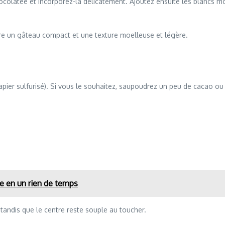
hocolatée et incorporez-la délicatement. Ajoutez ensuite les blancs m
ntre un gâteau compact et une texture moelleuse et légère.
pier sulfurisé). Si vous le souhaitez, saupoudrez un peu de cacao ou 
e en un rien de temps
tandis que le centre reste souple au toucher.