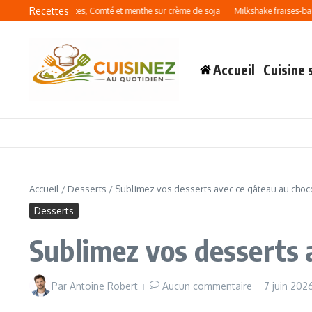
Aller au contenu
Recettes
e : courgettes, Comté et menthe sur crème de soja
Milkshake fraises-banane : la r
Accueil
Cuisine 
Accueil
/
Desserts
/
Sublimez vos desserts avec ce gâteau au chocol
Desserts
Sublimez vos desserts a
Par
Antoine Robert
Aucun commentaire
7 juin 20