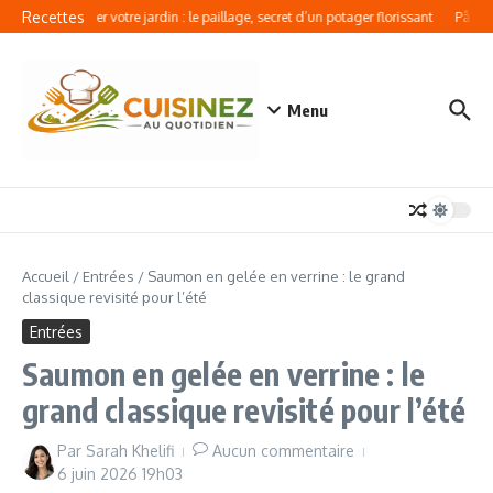
Aller au contenu
Recettes
Révolutionner votre jardin : le paillage, secret d’un potager florissant
Pâtes a
Menu
Accueil
/
Entrées
/
Saumon en gelée en verrine : le grand
classique revisité pour l’été
Entrées
Saumon en gelée en verrine : le
grand classique revisité pour l’été
Par
Sarah Khelifi
Aucun commentaire
6 juin 2026
19h03