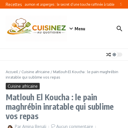
Aller au contenu
Recettes
Quiche au saumon et asperges : le secret d’une touche raffinée à table
Sublim
Menu
Accueil
/
Cuisine africaine
/
Matlouh El Koucha : le pain maghrébin
inratable qui sublime vos repas
Cuisine africaine
Matlouh El Koucha : le pain
maghrébin inratable qui sublime
vos repas
Par
Amina Benali
Aucun commentaire