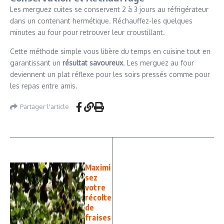
Les merguez cuites se conservent 2 à 3 jours au réfrigérateur
dans un contenant hermétique. Réchauffez-les quelques
minutes au four pour retrouver leur croustillant.
Cette méthode simple vous libère du temps en cuisine tout en
garantissant un
résultat savoureux
. Les merguez au four
deviennent un plat réflexe pour les soirs pressés comme pour
les repas entre amis.
Partager l'article
Maximi
sez
votre
récolte
de
fraises