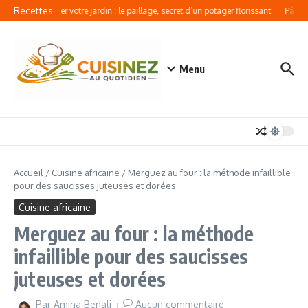
Aller au contenu
Recettes
Révolutionner votre jardin : le paillage, secret d’un potager florissant
Pâtes a
Menu
Accueil
/
Cuisine africaine
/
Merguez au four : la méthode infaillible
pour des saucisses juteuses et dorées
Cuisine africaine
Merguez au four : la méthode
infaillible pour des saucisses
juteuses et dorées
Par
Amina Benali
Aucun commentaire