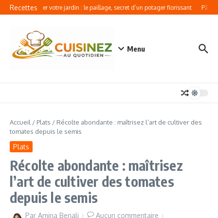
Aller au contenu
Recettes
Révolutionner votre jardin : le paillage, secret d’un potager florissant
Pâtes au
Menu
Accueil
/
Plats
/
Récolte abondante : maîtrisez l’art de cultiver des
tomates depuis le semis
Plats
Récolte abondante : maîtrisez
l’art de cultiver des tomates
depuis le semis
Par
Amina Benali
Aucun commentaire