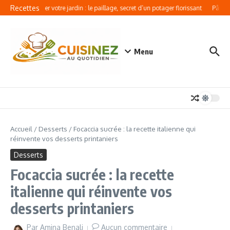
Aller au contenu
Recettes
Révolutionner votre jardin : le paillage, secret d’un potager florissant
Pâtes au
Menu
Accueil
/
Desserts
/
Focaccia sucrée : la recette italienne qui
réinvente vos desserts printaniers
Desserts
Focaccia sucrée : la recette
italienne qui réinvente vos
desserts printaniers
Par
Amina Benali
Aucun commentaire