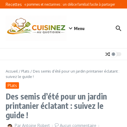
Aller au contenu
Recettes
Crumble aux pommes et nectarines : un délice familial facile à partager
Lasag
Menu
Accueil
/
Plats
/
Des semis d’été pour un jardin printanier éclatant :
suivez le guide !
Plats
Des semis d’été pour un jardin
printanier éclatant : suivez le
guide !
Par
Antoine Robert
Aucun commentaire