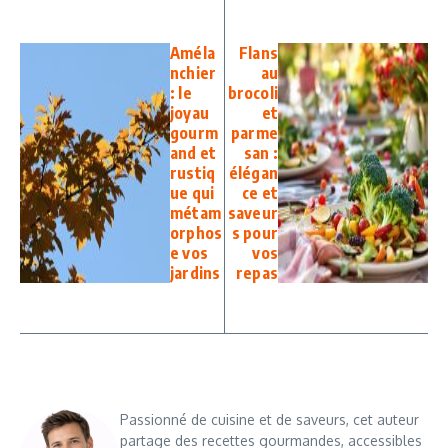
Améla
Flans
nchier
au
: le
brocoli
joyau
et
gourm
parme
and et
san :
rustiq
élégan
ue qui
ce et
métam
saveur
orphos
s pour
e vos
vos
jardins
repas
Passionné de cuisine et de saveurs, cet auteur
partage des recettes gourmandes, accessibles