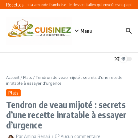
Aller au contenu
Recettes
Fondant ricotta-amande-framboise : le dessert italien qui envoûte vos papilles
Menu
Accueil
/
Plats
/
Tendron de veau mijoté : secrets d’une recette
inratable à essayer d’urgence
Plats
Tendron de veau mijoté : secrets
d’une recette inratable à essayer
d’urgence
Par
Amina Benali
Aucun commentaire