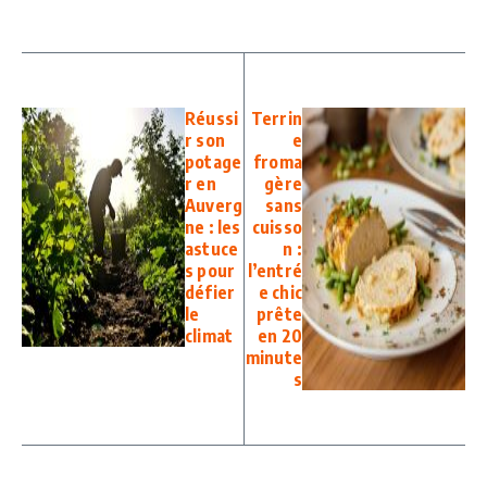
Réussi
Terrin
r son
e
potage
froma
r en
gère
Auverg
sans
ne : les
cuisso
astuce
n :
s pour
l’entré
défier
e chic
le
prête
climat
en 20
minute
s