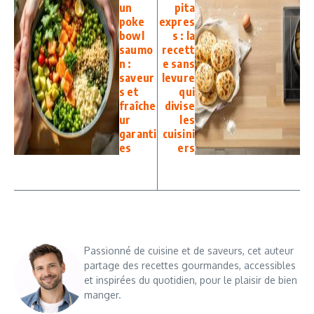
un
pita
poke
expres
bowl
s : la
saumo
recett
n :
e sans
saveur
levure
s et
qui
fraîche
divise
ur
les
garanti
cuisini
es
ers
Passionné de cuisine et de saveurs, cet auteur
partage des recettes gourmandes, accessibles
et inspirées du quotidien, pour le plaisir de bien
manger.