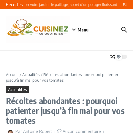
Aller au contenu
Recettes
Révolutionner votre jardin : le paillage, secret d’un potager florissant
Pâtes a
Menu
Accueil
/
Actualités
/
Récoltes abondantes : pourquoi patienter
jusqu’à fin mai pour vos tomates
Actualités
Récoltes abondantes : pourquoi
patienter jusqu’à fin mai pour vos
tomates
Par
Antoine Robert
Aucun commentaire