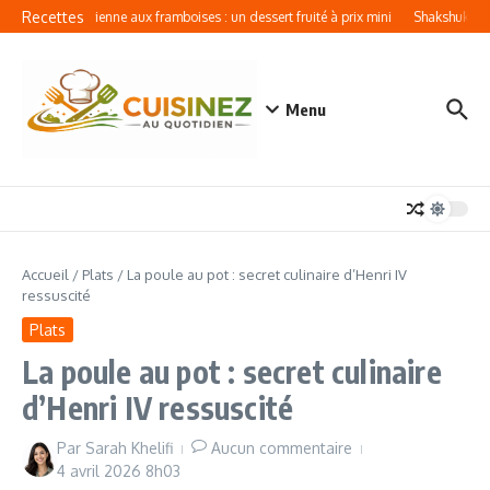
Aller au contenu
Recettes
Mousse aérienne aux framboises : un dessert fruité à prix mini
Shakshuka expr
Menu
Accueil
/
Plats
/
La poule au pot : secret culinaire d’Henri IV
ressuscité
Plats
La poule au pot : secret culinaire
d’Henri IV ressuscité
Par
Sarah Khelifi
Aucun commentaire
4 avril 2026
8h03