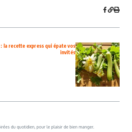
: la recette express qui épate vos
invités
rées du quotidien, pour le plaisir de bien manger.