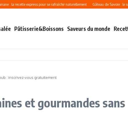
ecette express pour se rafraîchir naturellement
Gâteau de Savoie : le secret d’une
salée
Pâtisserie&Boissons
Saveurs du monde
Recet
ub : inscrivez-vous gratuitement
aines et gourmandes sans 