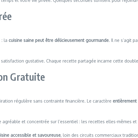
tre temps et votre vie privée. Quelques secondes suffisent pour rejo
rée
 : la
cuisine saine peut être délicieusement gourmande
. Il ne s’agit 
et satisfaction gustative. Chaque recette partagée incarne cette dou
on Gratuite
spiration régulière sans contrainte financière. Le caractère
entièrement 
e agréable et concentrée sur l’essentiel : les recettes elles-mêmes e
isine accessible et savoureuse
, loin des circuits commerciaux traditi