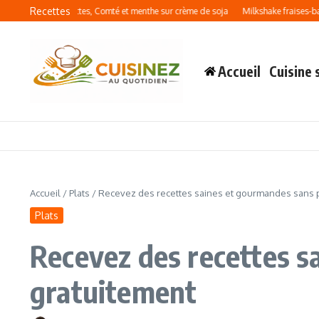
Aller au contenu
Recettes
 : courgettes, Comté et menthe sur crème de soja
Milkshake fraises-banane : la r
Accueil
Cuisine 
Accueil
/
Plats
/
Recevez des recettes saines et gourmandes sans p
Plats
Recevez des recettes s
gratuitement