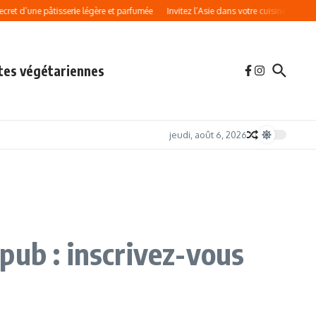
 pâtisserie légère et parfumée
Invitez l’Asie dans votre cuisine avec ces nouilles
tes végétariennes
jeudi, août 6, 2026
pub : inscrivez-vous