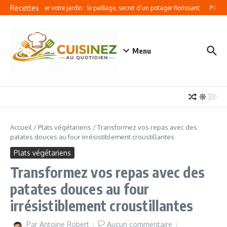
Aller au contenu
Recettes
Révolutionner votre jardin : le paillage, secret d’un potager florissant
Pâtes a
Menu
Accueil
/
Plats végétariens
/
Transformez vos repas avec des
patates douces au four irrésistiblement croustillantes
Plats végétariens
Transformez vos repas avec des
patates douces au four
irrésistiblement croustillantes
Par
Antoine Robert
Aucun commentaire