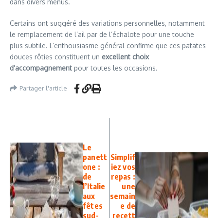
dans divers menus.
Certains ont suggéré des variations personnelles, notamment
le remplacement de l’ail par de l’échalote pour une touche
plus subtile. L’enthousiasme général confirme que ces patates
douces rôties constituent un
excellent choix
d’accompagnement
pour toutes les occasions.
Partager l'article
Le
panett
Simplif
one :
iez vos
de
repas :
l’Italie
une
aux
semain
fêtes
e de
sud-
recett