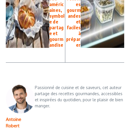
améric
es
aines,
gourm
symbol
andes
e de
et
partag
faciles
e et
à
gourm
prépar
andise
er
Passionné de cuisine et de saveurs, cet auteur
partage des recettes gourmandes, accessibles
et inspirées du quotidien, pour le plaisir de bien
manger.
Antoine
Robert