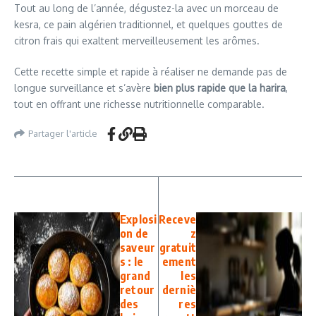
Tout au long de l’année, dégustez-la avec un morceau de
kesra, ce pain algérien traditionnel, et quelques gouttes de
citron frais qui exaltent merveilleusement les arômes.
Cette recette simple et rapide à réaliser ne demande pas de
longue surveillance et s’avère
bien plus rapide que la harira
,
tout en offrant une richesse nutritionnelle comparable.
Partager l'article
Explosi
Receve
on de
z
saveur
gratuit
s : le
ement
grand
les
retour
derniè
des
res