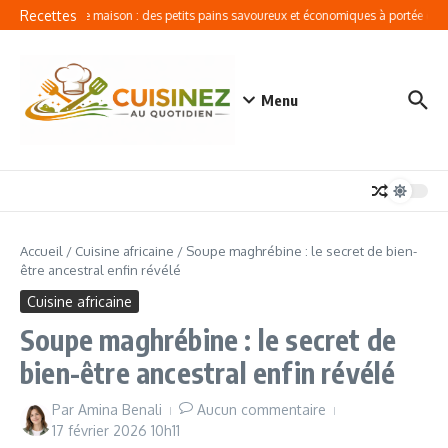
Aller au contenu
Recettes
Boulangerie maison : des petits pains savoureux et économiques à portée de m
Menu
Accueil
/
Cuisine africaine
/
Soupe maghrébine : le secret de bien-
être ancestral enfin révélé
Cuisine africaine
Soupe maghrébine : le secret de
bien-être ancestral enfin révélé
Par
Amina Benali
Aucun commentaire
17 février 2026
10h11