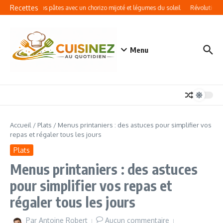
Aller au contenu
Recettes
Sublimez vos pâtes avec un chorizo mijoté et légumes du soleil
Révolution go
Menu
Accueil
/
Plats
/
Menus printaniers : des astuces pour simplifier vos
repas et régaler tous les jours
Plats
Menus printaniers : des astuces
pour simplifier vos repas et
régaler tous les jours
Par
Antoine Robert
Aucun commentaire