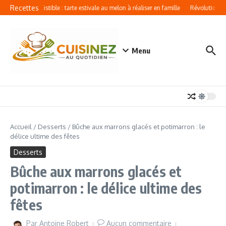
Aller au contenu
Recettes
Recette irrésistible : tarte estivale au melon à réaliser en famille
Révolutionner v
Menu
Accueil
/
Desserts
/
Bûche aux marrons glacés et potimarron : le
délice ultime des fêtes
Desserts
Bûche aux marrons glacés et
potimarron : le délice ultime des
fêtes
Par
Antoine Robert
Aucun commentaire